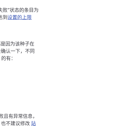
失败”状态的条目为
达到
设置的上限
都是因为该种子在
去确认一下，不同
）的有：
败且有异常信息，
，也不建议修改
站