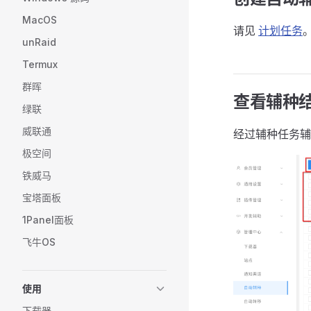
MacOS
请见
计划任务
unRaid
Termux
群晖
查看辅种
绿联
威联通
经过辅种任务辅
极空间
铁威马
宝塔面板
1Panel面板
飞牛OS
使用
下载器