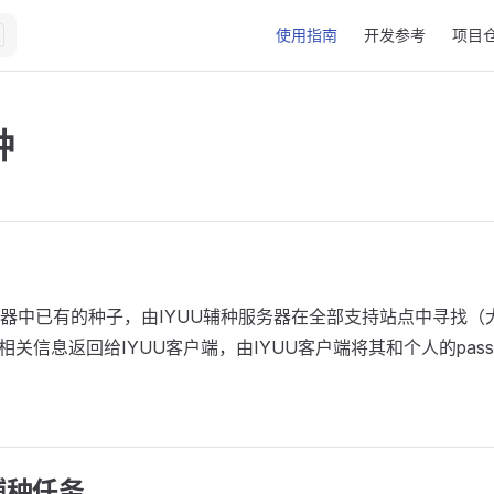
Main Navigation
使用指南
开发参考
项目
种
器中已有的种子，由IYUU辅种服务器在全部支持站点中寻找（
sh，将相关信息返回给IYUU客户端，由IYUU客户端将其和个人的pas
辅种任务