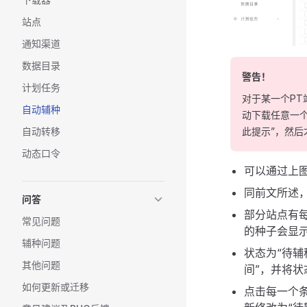
站点
通知渠道
数据目录
警告！
计划任务
对于某一个PT
自动辅种
动下载任意一
自动转移
此提示”，然后
动态口令
可以通过上图
同前文所述，
问答
部分站点有
常见问题
的种子会显
辅种问题
状态为“待
其他问题
间”，并将状
如何更新或迁移
点击每一个条