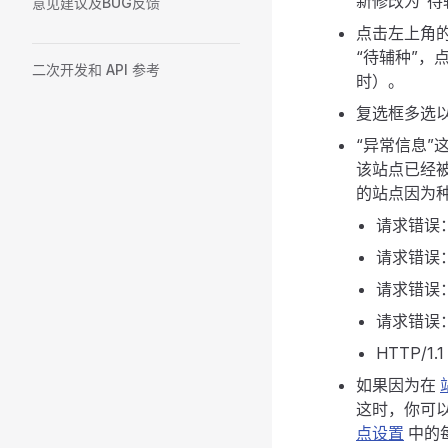
新修改为“
意见建议及BUG反馈
点击左上角的
“待辅种”，
二次开发和 API 参考
时）。
复选框多选
“异常信息
该站点已经被
的站点因为
请求错误：H
请求错误：H
请求错误：HT
请求错误：e
HTTP/1.1
如果因为在
这时，你可以
点设置
中的